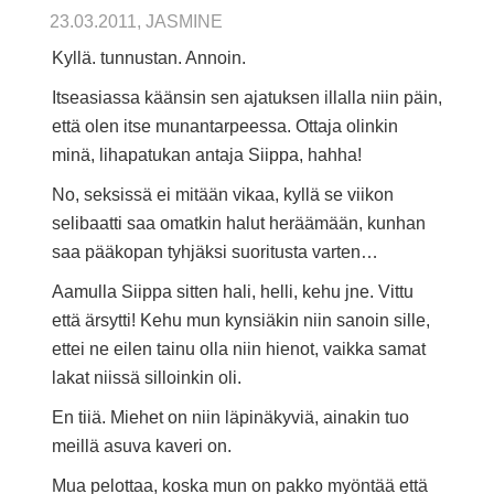
23.03.2011, JASMINE
Kyllä. tunnustan. Annoin.
Itseasiassa käänsin sen ajatuksen illalla niin päin,
että olen itse munantarpeessa. Ottaja olinkin
minä, lihapatukan antaja Siippa, hahha!
No, seksissä ei mitään vikaa, kyllä se viikon
selibaatti saa omatkin halut heräämään, kunhan
saa pääkopan tyhjäksi suoritusta varten…
Aamulla Siippa sitten hali, helli, kehu jne. Vittu
että ärsytti! Kehu mun kynsiäkin niin sanoin sille,
ettei ne eilen tainu olla niin hienot, vaikka samat
lakat niissä silloinkin oli.
En tiiä. Miehet on niin läpinäkyviä, ainakin tuo
meillä asuva kaveri on.
Mua pelottaa, koska mun on pakko myöntää että