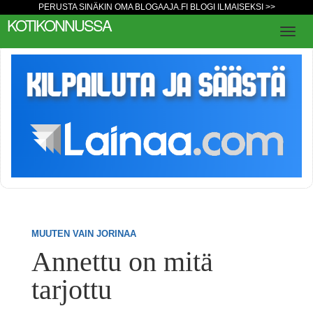
PERUSTA SINÄKIN OMA BLOGAAJA.FI BLOGI ILMAISEKSI >>
KOTIKONNUSSA
MUUTEN VAIN JORINAA
Annettu on mitä
tarjottu