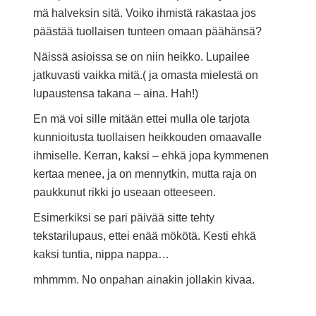
mä halveksin sitä. Voiko ihmistä rakastaa jos
päästää tuollaisen tunteen omaan päähänsä?
Näissä asioissa se on niin heikko. Lupailee
jatkuvasti vaikka mitä.( ja omasta mielestä on
lupaustensa takana – aina. Hah!)
En mä voi sille mitään ettei mulla ole tarjota
kunnioitusta tuollaisen heikkouden omaavalle
ihmiselle. Kerran, kaksi – ehkä jopa kymmenen
kertaa menee, ja on mennytkin, mutta raja on
paukkunut rikki jo useaan otteeseen.
Esimerkiksi se pari päivää sitte tehty
tekstarilupaus, ettei enää mökötä. Kesti ehkä
kaksi tuntia, nippa nappa…
mhmmm. No onpahan ainakin jollakin kivaa.