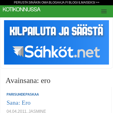
PERUSTA SINÄKIN OMA BLOGAAJA.FI BLOGI ILMAISEKSI >>
KOTIKONNUSSA
Avainsana: ero
PARISUHDEPASKAA
Sana: Ero
04.04.2011, JASMINE