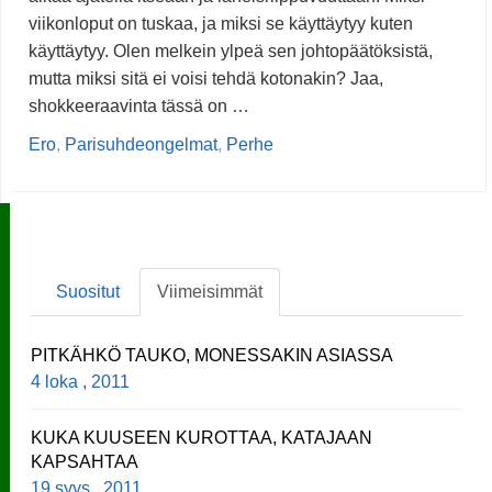
viikonloput on tuskaa, ja miksi se käyttäytyy kuten
käyttäytyy. Olen melkein ylpeä sen johtopäätöksistä,
mutta miksi sitä ei voisi tehdä kotonakin? Jaa,
shokkeeraavinta tässä on …
Ero
,
Parisuhdeongelmat
,
Perhe
Suositut
Viimeisimmät
PITKÄHKÖ TAUKO, MONESSAKIN ASIASSA
4 loka , 2011
KUKA KUUSEEN KUROTTAA, KATAJAAN
KAPSAHTAA
19 syys , 2011