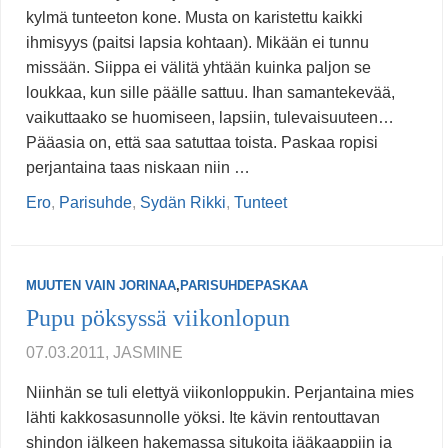
kylmä tunteeton kone. Musta on karistettu kaikki
ihmisyys (paitsi lapsia kohtaan). Mikään ei tunnu
missään. Siippa ei välitä yhtään kuinka paljon se
loukkaa, kun sille päälle sattuu. Ihan samantekevää,
vaikuttaako se huomiseen, lapsiin, tulevaisuuteen…
Pääasia on, että saa satuttaa toista. Paskaa ropisi
perjantaina taas niskaan niin …
Ero
,
Parisuhde
,
Sydän Rikki
,
Tunteet
MUUTEN VAIN JORINAA
,
PARISUHDEPASKAA
Pupu pöksyssä viikonlopun
07.03.2011, JASMINE
Niinhän se tuli elettyä viikonloppukin. Perjantaina mies
lähti kakkosasunnolle yöksi. Ite kävin rentouttavan
shindon jälkeen hakemassa situkoita jääkaappiin ja