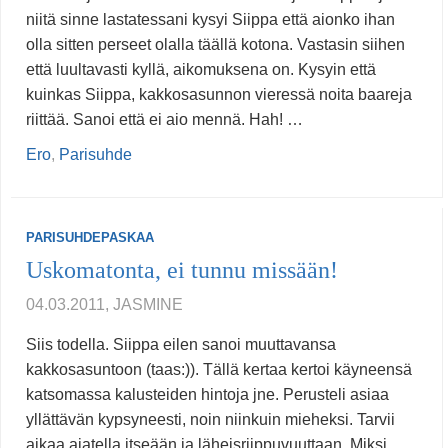
niitä sinne lastatessani kysyi Siippa että aionko ihan
olla sitten perseet olalla täällä kotona. Vastasin siihen
että luultavasti kyllä, aikomuksena on. Kysyin että
kuinkas Siippa, kakkosasunnon vieressä noita baareja
riittää. Sanoi että ei aio mennä. Hah! …
Ero
,
Parisuhde
PARISUHDEPASKAA
Uskomatonta, ei tunnu missään!
04.03.2011, JASMINE
Siis todella. Siippa eilen sanoi muuttavansa
kakkosasuntoon (taas:)). Tällä kertaa kertoi käyneensä
katsomassa kalusteiden hintoja jne. Perusteli asiaa
yllättävän kypsyneesti, noin niinkuin mieheksi. Tarvii
aikaa ajatella itseään ja läheisriippuvuuttaan. Miksi